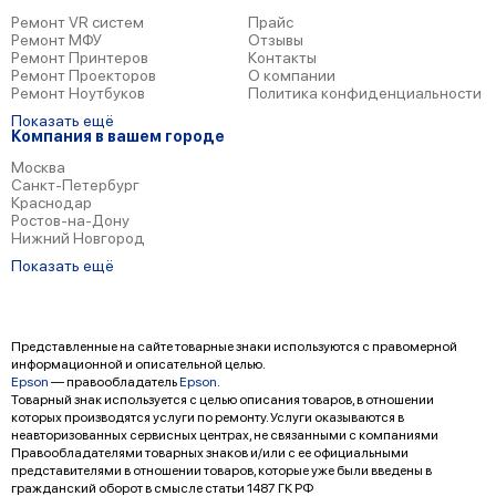
Ремонт VR систем
Прайс
Ремонт МФУ
Отзывы
Ремонт Принтеров
Контакты
Ремонт Проекторов
О компании
Ремонт Ноутбуков
Политика конфиденциальности
Показать ещё
Компания в вашем городе
Москва
Санкт-Петербург
Краснодар
Ростов-на-Дону
Нижний Новгород
Показать ещё
Представленные на сайте товарные знаки используются с правомерной
информационной и описательной целью.
Epson
— правообладатель
Epson
.
Товарный знак используется с целью описания товаров, в отношении
которых производятся услуги по ремонту. Услуги оказываются в
неавторизованных сервисных центрах, не связанными с компаниями
Правообладателями товарных знаков и/или с ее официальными
представителями в отношении товаров, которые уже были введены в
гражданский оборот в смысле статьи 1487 ГК РФ